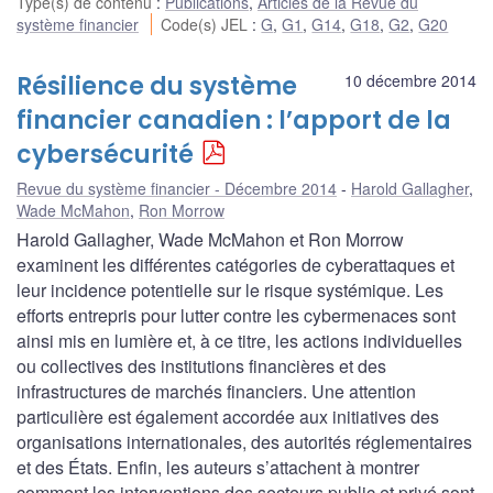
Type(s) de contenu
:
Publications
,
Articles de la Revue du
système financier
Code(s) JEL
:
G
,
G1
,
G14
,
G18
,
G2
,
G20
Résilience du système
10 décembre 2014
financier canadien : l’apport de la
cybersécurité
Revue du système financier - Décembre 2014
Harold Gallagher
,
Wade McMahon
,
Ron Morrow
Harold Gallagher, Wade McMahon et Ron Morrow
examinent les différentes catégories de cyberattaques et
leur incidence potentielle sur le risque systémique. Les
efforts entrepris pour lutter contre les cybermenaces sont
ainsi mis en lumière et, à ce titre, les actions individuelles
ou collectives des institutions financières et des
infrastructures de marchés financiers. Une attention
particulière est également accordée aux initiatives des
organisations internationales, des autorités réglementaires
et des États. Enfin, les auteurs s’attachent à montrer
comment les interventions des secteurs public et privé sont