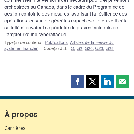
orchestrées au Canada, dans le cadre du Programme de
gestion conjointe des mesures favorisant la résilience des
opérations, en vue de gérer les capacités et d’en vérifier la
solidité si devaient se produire de graves incidents de
l’ampleur d’une cyberattaque.
Type(s) de contenu
:
Publications
,
Articles de la Revue du
système financier
Code(s) JEL
:
G
,
G2
,
G20
,
G23
,
G28
Partager
Partager
Partager
Part
cette
cette
cette
cette
page
page
page
page
sur
sur
sur
par
Facebook
X
LinkedIn
courr
À propos
Carrières