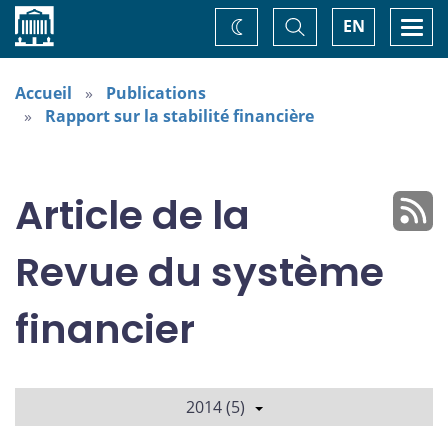
Accueil
Basculer
Togg
EN
Changez
la
navi
recherche
de
thème
Accueil
Publications
Rapport sur la stabilité financière
Article de la
Revue du système
financier
2014 (5)