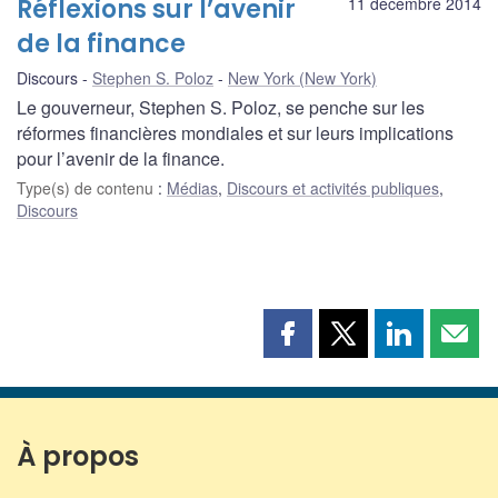
Réflexions sur l’avenir
11 décembre 2014
de la finance
Discours
Stephen S. Poloz
New York (New York)
Le gouverneur, Stephen S. Poloz, se penche sur les
réformes financières mondiales et sur leurs implications
pour l’avenir de la finance.
Type(s) de contenu
:
Médias
,
Discours et activités publiques
,
Discours
Partager
Partager
Partager
Part
cette
cette
cette
cette
page
page
page
page
sur
sur
sur
par
Facebook
X
LinkedIn
courr
À propos