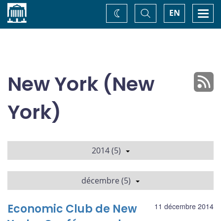
Accueil
Basculer
Togg
EN
Changez
la
navi
recherche
de
thème
New York (New
York)
2014 (5)
décembre (5)
Economic Club de New
11 décembre 2014