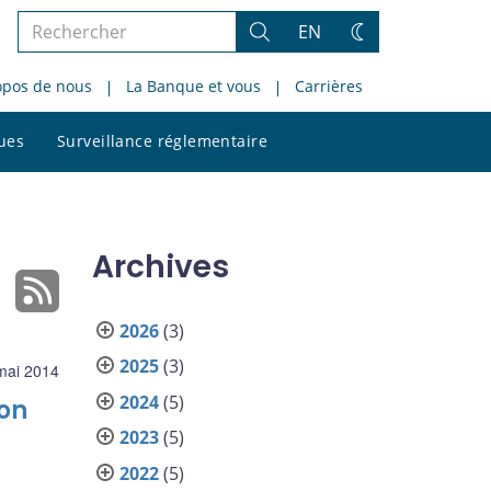
Rechercher
EN
Rechercher
Changez
dans
de
opos de nous
La Banque et vous
Carrières
le
thème
site
Rechercher
ques
Surveillance réglementaire
dans
le
site
Archives
2026
(3)
2025
(3)
mai 2014
2024
(5)
ion
2023
(5)
2022
(5)