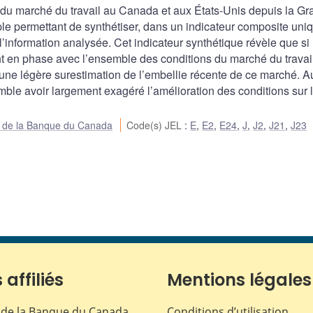
ion du marché du travail au Canada et aux États-Unis depuis la G
le permettant de synthétiser, dans un indicateur composite uni
l’information analysée. Cet indicateur synthétique révèle que si 
en phase avec l’ensemble des conditions du marché du travai
e une légère surestimation de l’embellie récente de ce marché. A
mble avoir largement exagéré l’amélioration des conditions sur 
ue de la Banque du Canada
Code(s) JEL
:
E
,
E2
,
E24
,
J
,
J2
,
J21
,
J23
 affiliés
Mentions légales
de la Banque du Canada
Conditions d’utilisation