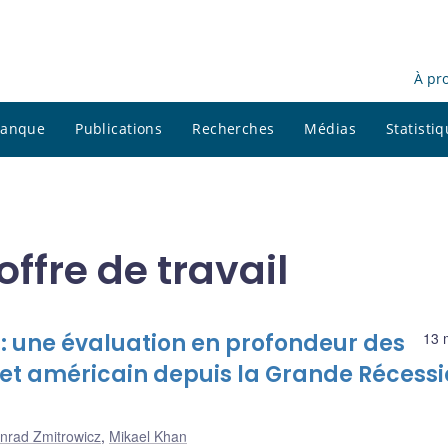
À pr
 banque
Publications
Recherches
Médias
Statisti
ffre de travail
: une évaluation en profondeur des
13 
et américain depuis la Grande Récess
nrad Zmitrowicz
,
Mikael Khan