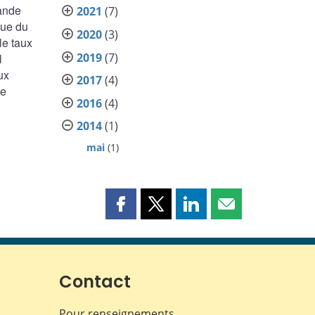
rande
2021
(7)
que du
2020
(3)
le taux
2019
(7)
l
ux
2017
(4)
le
2016
(4)
2014
(1)
mai
(1)
Partager
Partager
Partager
Partager
cette
cette
cette
cette
page
page
page
page
sur
sur
sur
par
Facebook
X
LinkedIn
courriel
Contact
Pour renseignements