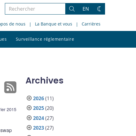
Rechercher
EN
Rechercher
Changez
dans
de
opos de nous
La Banque et vous
Carrières
le
thème
site
Rechercher
ques
Surveillance réglementaire
dans
le
site
Archives
2026
(11)
2025
(20)
rier 2015
2024
(27)
2023
(27)
e swap