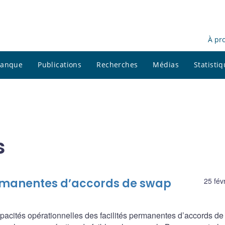
À pr
 banque
Publications
Recherches
Médias
Statisti
s
permanentes d’accords de swap
25 fév
capacités opérationnelles des facilités permanentes d’accords d