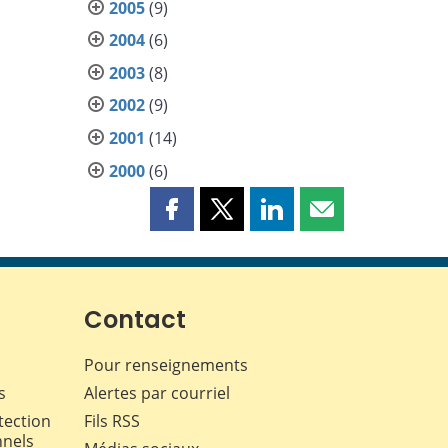
2005
(9)
2004
(6)
2003
(8)
2002
(9)
2001
(14)
2000
(6)
Partager
Partager
Partager
Partager
cette
cette
cette
cette
page
page
page
page
sur
sur
sur
par
Facebook
X
LinkedIn
courriel
Contact
Pour renseignements
s
Alertes par courriel
tection
Fils RSS
nnels