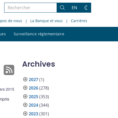
Rechercher
EN
Rechercher
Changez
dans
de
opos de nous
La Banque et vous
Carrières
le
thème
site
Rechercher
ques
Surveillance réglementaire
dans
le
site
Archives
2027
(1)
2026
(278)
ars 2015
2025
(353)
mpris
2024
(344)
2023
(301)