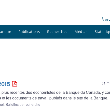
À pr
 banque
Publications
Recherches
Médias
Statisti
2015
31 m
es plus récentes des économistes de la Banque du Canada, y co
 et les documents de travail publiés dans le site de la Banque.
nel
,
Bulletins de recherche