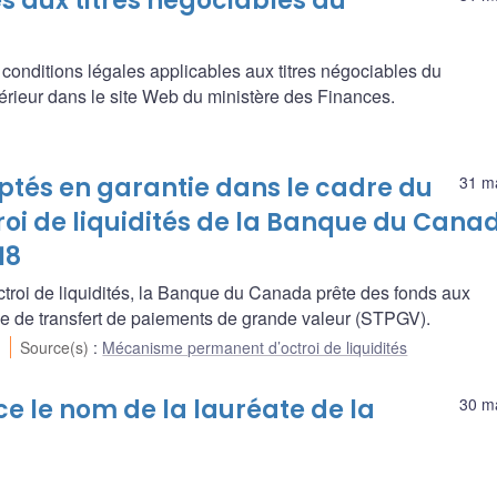
s aux titres négociables du
s conditions légales applicables aux titres négociables du
rieur dans le site Web du ministère des Finances.
eptés en garantie dans le cadre du
31 m
i de liquidités de la Banque du Cana
18
roi de liquidités, la Banque du Canada prête des fonds aux
ème de transfert de paiements de grande valeur (STPGV).
Source(s)
:
Mécanisme permanent d’octroi de liquidités
 le nom de la lauréate de la
30 m