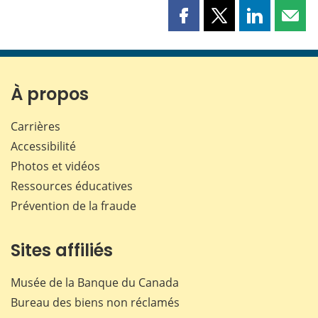
Partager
Partager
Partager
Part
cette
cette
cette
cette
page
page
page
page
sur
sur
sur
par
Facebook
X
LinkedIn
courr
À propos
Carrières
Accessibilité
Photos et vidéos
Ressources éducatives
Prévention de la fraude
Sites affiliés
Musée de la Banque du Canada
Bureau des biens non réclamés