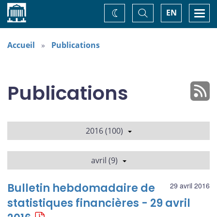
Accueil
Basculer
Togg
EN
Changez
la
navi
recherche
de
thème
Accueil
Publications
Publications
2016 (100)
avril (9)
Bulletin hebdomadaire de
29 avril 2016
statistiques financières - 29 avril