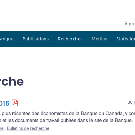
À pr
 banque
Publications
Recherches
Médias
Statisti
rche
016
30 
es plus récentes des économistes de la Banque du Canada, y co
 et les documents de travail publiés dans le site de la Banque.
nel
,
Bulletins de recherche