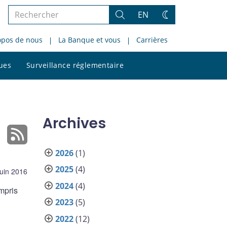
Rechercher
EN
Rechercher
Changez
dans
de
opos de nous
La Banque et vous
Carrières
le
thème
site
Rechercher
ques
Surveillance réglementaire
dans
le
site
Archives
2026
(1)
2025
(4)
juin 2016
2024
(4)
mpris
2023
(5)
2022
(12)