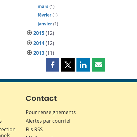
mars
(1)
février
(1)
janvier
(1)
2015
(12)
2014
(12)
2013
(11)
Partager
Partager
Partager
Partager
cette
cette
cette
cette
page
page
page
page
sur
sur
sur
par
Facebook
X
LinkedIn
courriel
Contact
Pour renseignements
s
Alertes par courriel
tection
Fils RSS
nnels