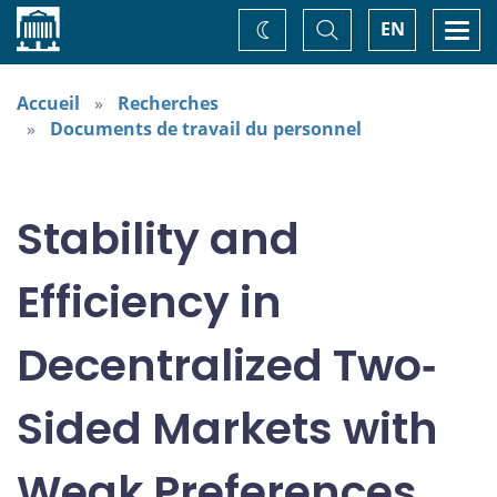
Accueil
Basculer
Togg
EN
Changez
la
navi
recherche
de
thème
Accueil
Recherches
Documents de travail du personnel
Stability and
Efficiency in
Decentralized Two‐
Sided Markets with
Weak Preferences