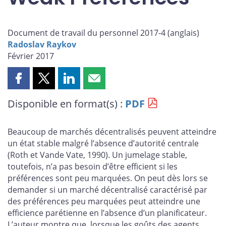
Document de travail du personnel 2017-4 (
anglais
)
Radoslav Raykov
Février 2017
Partager
Partager
Partager
Partager
cette
cette
cette
cette
Disponible en format(s) :
PDF
page
page
page
page
sur
sur
sur
par
Facebook
X
LinkedIn
courriel
Beaucoup de marchés décentralisés peuvent atteindre
un état stable malgré l’absence d’autorité centrale
(Roth et Vande Vate, 1990). Un jumelage stable,
toutefois, n’a pas besoin d’être efficient si les
préférences sont peu marquées. On peut dès lors se
demander si un marché décentralisé caractérisé par
des préférences peu marquées peut atteindre une
efficience parétienne en l’absence d’un planificateur.
L’auteur montre que, lorsque les goûts des agents