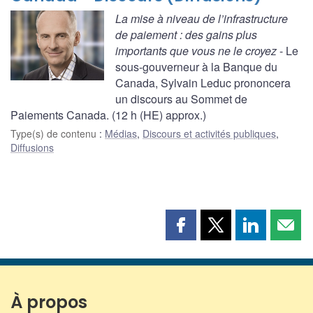
La mise à niveau de l’infrastructure
de paiement : des gains plus
importants que vous ne le croyez
- Le
sous-gouverneur à la Banque du
Canada, Sylvain Leduc prononcera
un discours au Sommet de
Paiements Canada. (12 h (HE) approx.)
Type(s) de contenu
:
Médias
,
Discours et activités publiques
,
Diffusions
Partager
Partager
Partager
Part
cette
cette
cette
cette
page
page
page
page
sur
sur
sur
par
Facebook
X
LinkedIn
courr
À propos