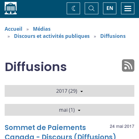
Accueil
Basculer
Togg
EN
Changez
la
navi
recherche
de
thème
Accueil
Médias
Discours et activités publiques
Diffusions
Diffusions
2017 (29)
mai (1)
Sommet de Paiements
24 mai 2017
Canada - Discours (Diffusions)