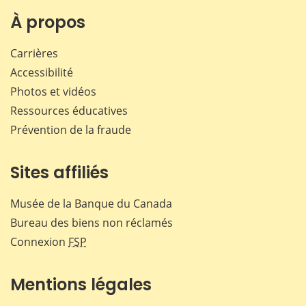
sur
sur
sur
par
Facebook
X
LinkedIn
courr
À propos
Carrières
Accessibilité
Photos et vidéos
Ressources éducatives
Prévention de la fraude
Sites affiliés
Musée de la Banque du Canada
Bureau des biens non réclamés
Connexion
FSP
Mentions légales