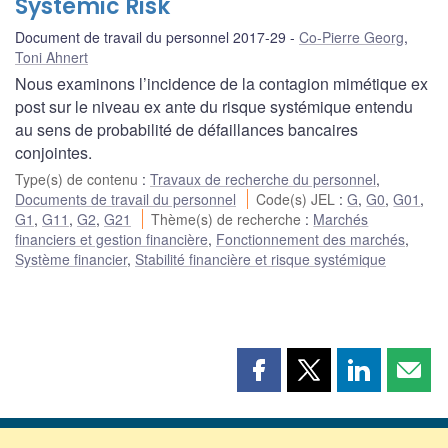
Systemic Risk
Document de travail du personnel 2017-29
Co-Pierre Georg
,
Toni Ahnert
Nous examinons l’incidence de la contagion mimétique ex
post sur le niveau ex ante du risque systémique entendu
au sens de probabilité de défaillances bancaires
conjointes.
Type(s) de contenu
:
Travaux de recherche du personnel
,
Documents de travail du personnel
Code(s) JEL
:
G
,
G0
,
G01
,
G1
,
G11
,
G2
,
G21
Thème(s) de recherche
:
Marchés
financiers et gestion financière
,
Fonctionnement des marchés
,
Système financier
,
Stabilité financière et risque systémique
Partager
Partager
Partager
Part
cette
cette
cette
cette
page
page
page
page