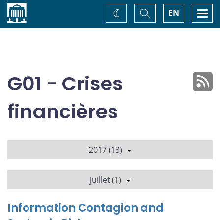
Accueil
Basculer
Togg
EN
Changez
la
navi
recherche
de
thème
G01 - Crises
financières
2017 (13)
juillet (1)
Information Contagion and