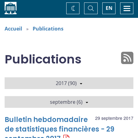
Accueil
Basculer
Togg
EN
Changez
la
navi
recherche
de
thème
Accueil
Publications
Publications
2017 (90)
septembre (6)
Bulletin hebdomadaire
29 septembre 2017
de statistiques financières - 29