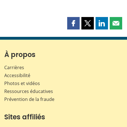
Partager
Partager
Partager
Part
cette
cette
cette
cette
page
page
page
page
sur
sur
sur
par
Facebook
X
LinkedIn
courr
À propos
Carrières
Accessibilité
Photos et vidéos
Ressources éducatives
Prévention de la fraude
Sites affiliés