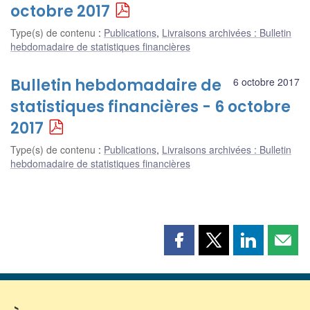
octobre 2017
Type(s) de contenu
:
Publications
,
Livraisons archivées : Bulletin
hebdomadaire de statistiques financières
Bulletin hebdomadaire de
6 octobre 2017
statistiques financières - 6 octobre
2017
Type(s) de contenu
:
Publications
,
Livraisons archivées : Bulletin
hebdomadaire de statistiques financières
Partager
Partager
Partager
Part
cette
cette
cette
cette
page
page
page
page
sur
sur
sur
par