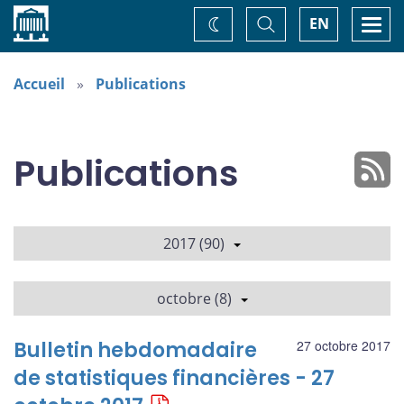
Accueil
Basculer
Togg
EN
Changez
la
navi
recherche
de
thème
Accueil
Publications
Publications
2017 (90)
octobre (8)
Bulletin hebdomadaire
27 octobre 2017
de statistiques financières - 27