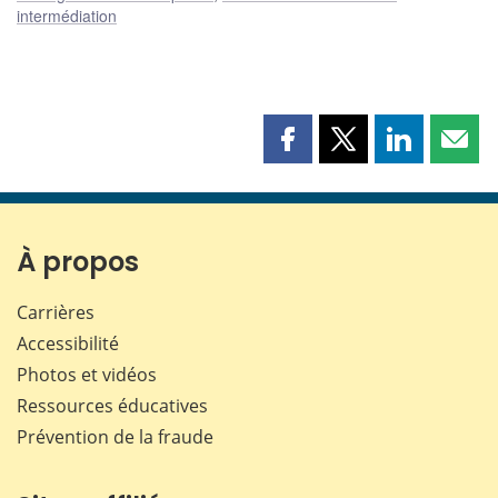
intermédiation
Partager
Partager
Partager
Part
cette
cette
cette
cette
page
page
page
page
sur
sur
sur
par
Facebook
X
LinkedIn
courr
À propos
Carrières
Accessibilité
Photos et vidéos
Ressources éducatives
Prévention de la fraude