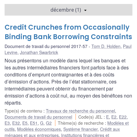
décembre (1)
Credit Crunches from Occasionally
Binding Bank Borrowing Constraints
Document de travail du personnel 2017-57
Tom D. Holden
,
Paul
Levine
,
Jonathan Swarbrick
Nous présentons un modèle dans lequel les banques et
les autres intermédiaires financiers font parfois face à des
conditions d’emprunt contraignantes et à des coûts
d’émission d’actions. Près de l’état stationnaire, ces
intermédiaires peuvent obtenir du financement par
émission d’actions à coût nul, au moyen des bénéfices non
répartis.
Type(s) de contenu
:
Travaux de recherche du personnel
,
Documents de travail du personnel
Code(s) JEL
:
E
,
E2
,
E22
,
E3
,
E32
,
E5
,
E51
,
G
,
G2
Thème(s) de recherche
:
Modèles et
outils
,
Modèles économiques
,
Système financier
,
Crédit aux
ménages et aux entreprises
,
Institutions financières et