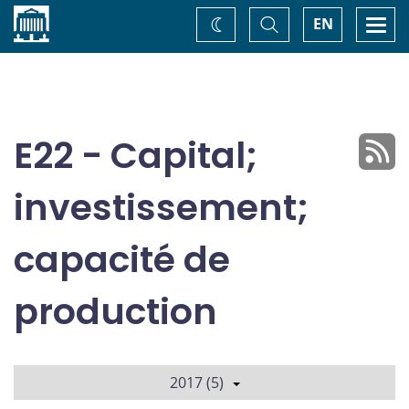
Accueil
Basculer
Togg
EN
Changez
la
navi
recherche
de
thème
E22 - Capital;
investissement;
capacité de
production
2017 (5)