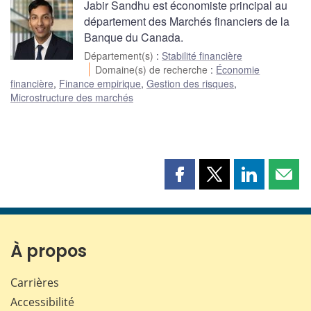
Jabir Sandhu est économiste principal au
département des Marchés financiers de la
Banque du Canada.
Département(s)
:
Stabilité financière
Domaine(s) de recherche
:
Économie
financière
,
Finance empirique
,
Gestion des risques
,
Microstructure des marchés
Partager
Partager
Partager
Part
cette
cette
cette
cette
page
page
page
page
sur
sur
sur
par
Facebook
X
LinkedIn
courr
À propos
Carrières
Accessibilité