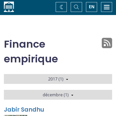
Accueil
Basculer
Togg
EN
Changez
la
navi
recherche
de
thème
Finance
empirique
2017 (1)
décembre (1)
Jabir Sandhu