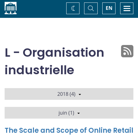
Accueil
Basculer
Togg
EN
Changez
la
navi
recherche
de
thème
L - Organisation
industrielle
2018 (4)
juin (1)
The Scale and Scope of Online Retail