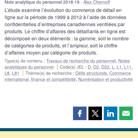
Note analytique du personnel 2018-19
Alex Chernoff
L’étude examine l’évolution du commerce de détail en
ligne sur la période de 1999 à 2012 à l’aide de données
confidentielles d’entreprises canadiennes ventilées par
produits. Le chiffre d’affaires des détaillants en ligne est
décomposé en deux éléments : la gamme, soit le nombre
de catégories de produits, et l’ampleur, soit le chiffre
d’affaires moyen par catégorie de produits.
Type(s) de contenu
:
Travaux de recherche du personnel
,
Notes
analytiques du personnel
Code(s) JEL
:
D
,
D2
,
D22
,
L
,
L1
,
L11
,
L8
,
L81
Thème(s) de recherche
:
Défis structurels
,
Commerce
international, finance et compétitivité
,
Numérisation et productivité
Partager
Partager
Partager
Part
cette
cette
cette
cette
page
page
page
page
sur
sur
sur
par