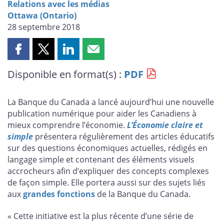
Relations avec les médias
Ottawa (Ontario)
28 septembre 2018
Partager
Partager
Partager
Partager
cette
cette
cette
cette
Disponible en format(s) :
PDF
page
page
page
page
sur
sur
sur
par
Facebook
X
LinkedIn
courriel
La Banque du Canada a lancé aujourd’hui une nouvelle
publication numérique pour aider les Canadiens à
mieux comprendre l’économie.
L’Économie claire et
simple
présentera régulièrement des articles éducatifs
sur des questions économiques actuelles, rédigés en
langage simple et contenant des éléments visuels
accrocheurs afin d’expliquer des concepts complexes
de façon simple. Elle portera aussi sur des sujets liés
aux
grandes fonctions
de la Banque du Canada.
« Cette initiative est la plus récente d’une série de