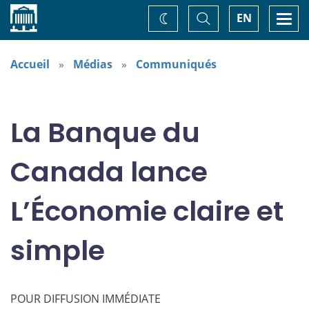
Accueil
Basculer
Togg
EN
Changez
la
navi
recherche
de
thème
Accueil
Médias
Communiqués
La Banque du
Canada lance
L’Économie claire et
simple
POUR DIFFUSION IMMÉDIATE