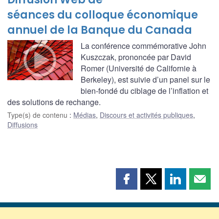
séances du colloque économique
annuel de la Banque du Canada
La conférence commémorative John
Kuszczak, prononcée par David
Romer (Université de Californie à
Berkeley), est suivie d’un panel sur le
bien-fondé du ciblage de l’inflation et
des solutions de rechange.
Type(s) de contenu
:
Médias
,
Discours et activités publiques
,
Diffusions
Partager
Partager
Partager
Part
cette
cette
cette
cette
page
page
page
page
sur
sur
sur
par