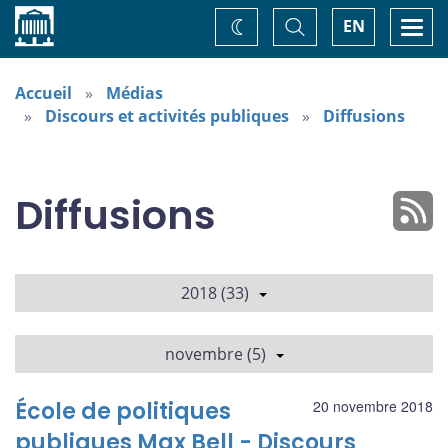
Accueil
Basculer
Togg
EN
Changez
la
navi
recherche
de
thème
Accueil
Médias
Discours et activités publiques
Diffusions
Diffusions
2018 (33)
novembre (5)
École de politiques
20 novembre 2018
publiques Max Bell - Discours