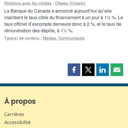
Relations avec les médias
Ottawa (Ontario)
La Banque du Canada a annoncé aujourd’hui qu’elle
maintient le taux cible du financement à un jour à 1¾ %. Le
taux officiel d’escompte demeure donc à 2 %, et le taux de
rémunération des dépôts, à 1½ %.
Type(s) de contenu
:
Médias
,
Communiqués
Partager
Partager
Partager
Part
cette
cette
cette
cette
page
page
page
page
sur
sur
sur
par
Facebook
X
LinkedIn
courr
À propos
Carrières
Accessibilité