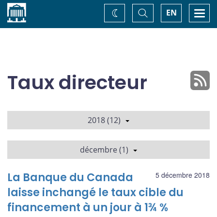
Accueil
Basculer
Togg
EN
Changez
la
navi
recherche
de
thème
Taux directeur
2018 (12)
décembre (1)
La Banque du Canada
5 décembre 2018
laisse inchangé le taux cible du
financement à un jour à 1¾ %