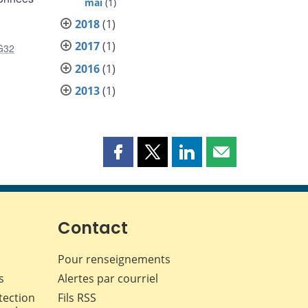
mai
(1)
2018
(1)
2017
(1)
G32
2016
(1)
2013
(1)
Partager
Partager
Partager
Partager
cette
cette
cette
cette
page
page
page
page
sur
sur
sur
par
Facebook
X
LinkedIn
courriel
Contact
Pour renseignements
s
Alertes par courriel
tection
Fils RSS