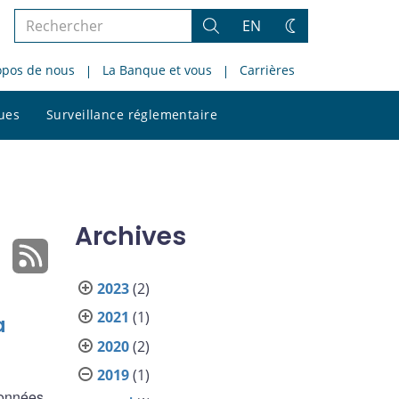
Rechercher
EN
Rechercher
Changez
dans
de
opos de nous
La Banque et vous
Carrières
le
thème
site
Rechercher
ques
Surveillance réglementaire
dans
le
site
Archives
2023
(2)
2021
(1)
a
2020
(2)
2019
(1)
données