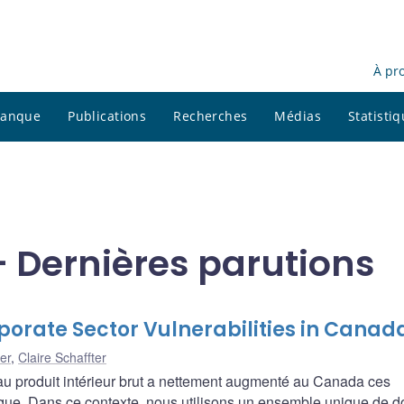
À pr
 banque
Publications
Recherches
Médias
Statisti
- Dernières parutions
orate Sector Vulnerabilities in Canad
er
,
Claire Schaffter
s au produit intérieur brut a nettement augmenté au Canada ces
ique. Dans ce contexte, nous utilisons un ensemble unique de 