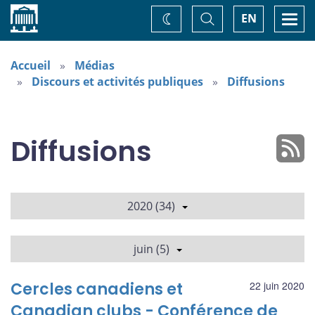
Accueil
Basculer
Togg
EN
Changez
la
navi
recherche
de
thème
Accueil
Médias
Discours et activités publiques
Diffusions
Diffusions
2020 (34)
juin (5)
Cercles canadiens et
22 juin 2020
Canadian clubs - Conférence de