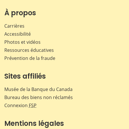
sur
sur
sur
par
Facebook
X
LinkedIn
courr
À propos
Carrières
Accessibilité
Photos et vidéos
Ressources éducatives
Prévention de la fraude
Sites affiliés
Musée de la Banque du Canada
Bureau des biens non réclamés
Connexion
FSP
Mentions légales