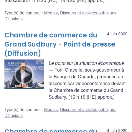
Saskatoon. (11 h 30 (HC), 13 h 30 (HE) approx.)
Type(s) de contenu
:
Médias
,
Discours et activités publiques
,
Diffusions
Chambre de commerce du
4 juin 2020
Grand Sudbury - Point de presse
(Diffusion)
Le point sur la situation économique
— Toni Gravelle, sous-gouverneur à
la Banque du Canada, prononce un
discours par vidéoconférence devant
la Chambre de commerce du Grand
Sudbury. (15 h 15 (HE) approx.)
Type(s) de contenu
:
Médias
,
Discours et activités publiques
,
Diffusions
Chambre de commerce du
4 juin 2020