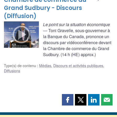
Grand Sudbury - Discours
(Diffusion)
Le point sur la situation économique
— Toni Gravelle, sous-gouverneur à
la Banque du Canada, prononce un
discours par vidéoconférence devant
la Chambre de commerce du Grand
Sudbury. (14 h (HE) approx.)
Type(s) de contenu
:
Médias
,
Discours et activités publiques
,
Diffusions
Partager
Partager
Partager
Part
cette
cette
cette
cette
page
page
page
page