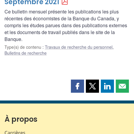
Septembre 2021
Ce bulletin mensuel présente les publications les plus
récentes des économistes de la Banque du Canada, y
compris les études parues dans des publications externes
et les documents de travail publiés dans le site de la
Banque.
Type(s) de contenu
:
Travaux de recherche du personnel
,
Bulletins de recherche
Partager
Partager
Partager
Part
cette
cette
cette
cette
page
page
page
page
sur
sur
sur
par
Facebook
X
LinkedIn
courr
À propos
Carrières