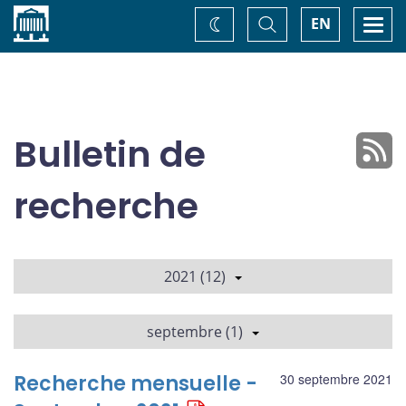
Accueil
Basculer
Togg
EN
Changez
la
navi
recherche
de
thème
Bulletin de
recherche
2021 (12)
septembre (1)
Recherche mensuelle -
30 septembre 2021