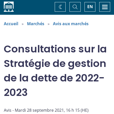
Accueil
Basculer
Togg
EN
Changez
la
navi
recherche
de
thème
Accueil
Marchés
Avis aux marchés
Consultations sur la
Stratégie de gestion
de la dette de 2022-
2023
Avis - Mardi 28 septembre 2021, 16 h 15 (HE)