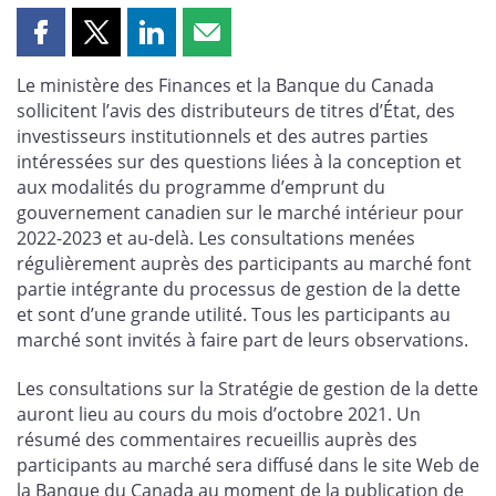
Partager
Partager
Partager
Partager
cette
cette
cette
cette
Le ministère des Finances et la Banque du Canada
page
page
page
page
sollicitent l’avis des distributeurs de titres d’État, des
sur
sur
sur
par
investisseurs institutionnels et des autres parties
Facebook
X
LinkedIn
courriel
intéressées sur des questions liées à la conception et
aux modalités du programme d’emprunt du
gouvernement canadien sur le marché intérieur pour
2022-2023 et au-delà. Les consultations menées
régulièrement auprès des participants au marché font
partie intégrante du processus de gestion de la dette
et sont d’une grande utilité. Tous les participants au
marché sont invités à faire part de leurs observations.
Les consultations sur la Stratégie de gestion de la dette
auront lieu au cours du mois d’octobre 2021. Un
résumé des commentaires recueillis auprès des
participants au marché sera diffusé dans le site Web de
la Banque du Canada au moment de la publication de