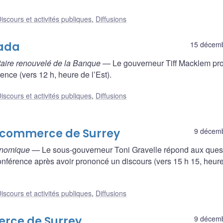
iscours et activités publiques
,
Diffusions
nada
15 décem
taire renouvelé de la Banque
— Le gouverneur Tiff Macklem pr
nce (vers 12 h, heure de l’Est).
iscours et activités publiques
,
Diffusions
e commerce de Surrey
9 décem
conomique
— Le sous-gouverneur Toni Gravelle répond aux ques
onférence après avoir prononcé un discours (vers 15 h 15, heur
iscours et activités publiques
,
Diffusions
rce de Surrey
9 décem