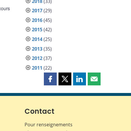
2018
(33)
cours
2017
(29)
2016
(45)
2015
(42)
2014
(25)
2013
(35)
2012
(37)
2011
(22)
Partager
Partager
Partager
Partager
cette
cette
cette
cette
page
page
page
page
sur
sur
sur
par
Facebook
X
LinkedIn
courriel
Contact
Pour renseignements