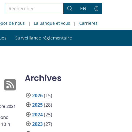
Rechercher
EN
Rechercher
Changez
dans
de
opos de nous
La Banque et vous
Carrières
le
thème
site
Rechercher
ques
Surveillance réglementaire
dans
le
site
Archives
2026
(15)
2025
(28)
bre 2021
2024
(25)
pond
 13 h
2023
(27)