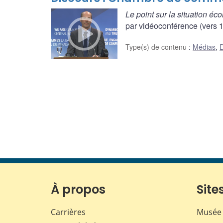
Le point sur la situation é
par vidéoconférence (vers 14
Type(s) de contenu
:
Médias
,
D
À propos
Sites
Carrières
Musée 