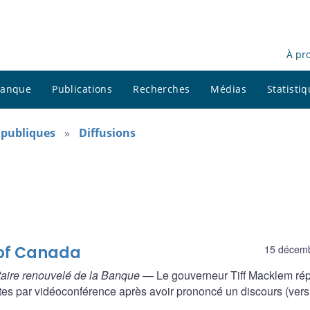
À pr
 banque
Publications
Recherches
Médias
Statisti
s publiques
Diffusions
 of Canada
15 décem
taire renouvelé de la Banque
— Le gouverneur Tiff Macklem ré
tes par vidéoconférence après avoir prononcé un discours (vers