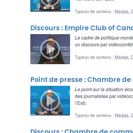
Type(s) de contenu
:
Médias
,
D
Discours : Empire Club of Ca
Le cadre de politique moné
un discours par vidéoconfére
Type(s) de contenu
:
Médias
,
D
Point de presse : Chambre d
Le point sur la situation é
des journalistes par vidéoc
l’Est).
Type(s) de contenu
:
Médias
,
D
Discours : Chambre de comme