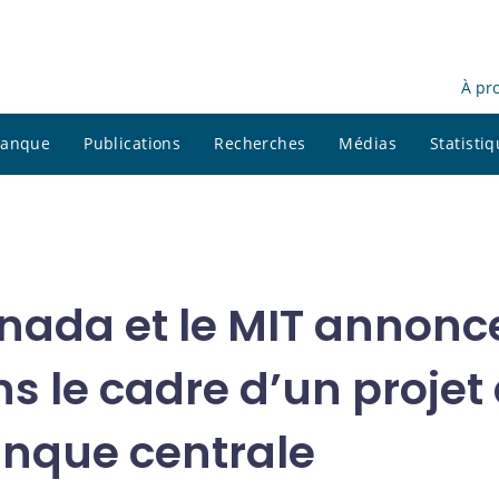
À pr
 banque
Publications
Recherches
Médias
Statisti
ada et le MIT annonce
ns le cadre d’un proje
nque centrale