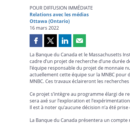
POUR DIFFUSION IMMÉDIATE
Relations avec les médias
Ottawa (Ontario)
16 mars 2022
Partager
Partager
Partager
Partager
cette
cette
cette
cette
La Banque du Canada et le Massachusetts Inst
page
page
page
page
cadre d’un projet de recherche d’une durée 
sur
sur
sur
par
l’équipe responsable du projet de monnaie n
Facebook
X
LinkedIn
courriel
actuellement cette équipe sur la MNBC pour d
MNBC. Ces travaux éclaireront les recherche
Ce projet s’intègre au programme élargi de 
sera axé sur l’exploration et l’expérimentat
Il est à noter qu’aucune décision n’a été pri
La Banque du Canada présentera un compte rend