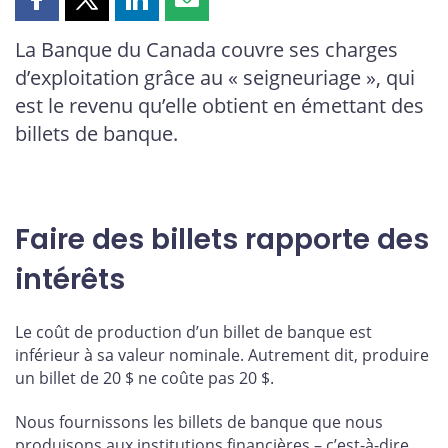
Partager
Partager
Partager
Partager
cette
cette
cette
cette
La Banque du Canada couvre ses charges
page
page
page
page
d’exploitation grâce au « seigneuriage », qui
sur
sur
sur
par
Facebook
X
LinkedIn
courriel
est le revenu qu’elle obtient en émettant des
billets de banque.
Faire des billets rapporte des
intérêts
Le coût de production d’un billet de banque est
inférieur à sa valeur nominale. Autrement dit, produire
un billet de 20 $ ne coûte pas 20 $.
Nous fournissons les billets de banque que nous
produisons aux institutions financières – c’est-à-dire