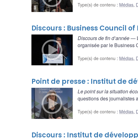
Type(s) de contenu
:
Médias
,
D
Discours : Business Council of
Discours de fin d’année
— L
organisée par le Business Co
Type(s) de contenu
:
Médias
,
D
Point de presse : Institut de
Le point sur la situation é
questions des journalistes a
Type(s) de contenu
:
Médias
,
D
Discours : Institut de dével