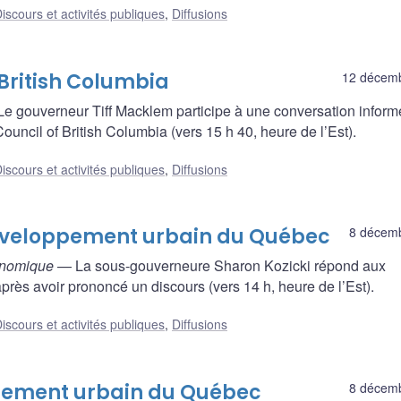
iscours et activités publiques
,
Diffusions
 British Columbia
12 décem
e gouverneur Tiff Macklem participe à une conversation inform
uncil of British Columbia (vers 15 h 40, heure de l’Est).
iscours et activités publiques
,
Diffusions
 développement urbain du Québec
8 décem
conomique
— La sous-gouverneure Sharon Kozicki répond aux
près avoir prononcé un discours (vers 14 h, heure de l’Est).
iscours et activités publiques
,
Diffusions
oppement urbain du Québec
8 décem