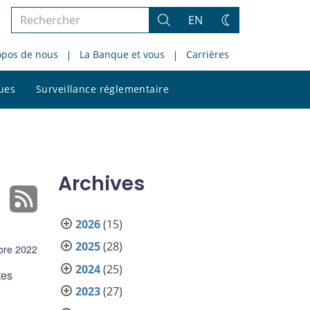
Rechercher
EN
Rechercher
Changez
dans
de
opos de nous
La Banque et vous
Carrières
le
thème
site
Rechercher
ques
Surveillance réglementaire
dans
le
site
Archives
2026
(15)
2025
(28)
bre 2022
2024
(25)
tes
2023
(27)