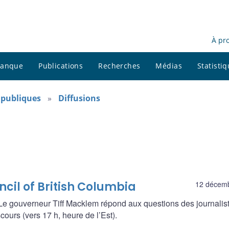
À pr
 banque
Publications
Recherches
Médias
Statisti
s publiques
Diffusions
ncil of British Columbia
12 décem
e gouverneur Tiff Macklem répond aux questions des journalis
ours (vers 17 h, heure de l’Est).