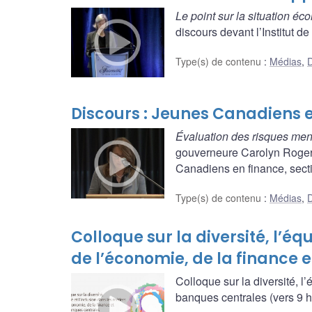
Le point sur la situation é
discours devant l’Institut 
Type(s) de contenu
:
Médias
,
D
Discours : Jeunes Canadiens e
Évaluation des risques mena
gouverneure Carolyn Rogers
Canadiens en finance, secti
Type(s) de contenu
:
Médias
,
D
Colloque sur la diversité, l’équ
de l’économie, de la finance e
Colloque sur la diversité, l’
banques centrales (vers 9 h,