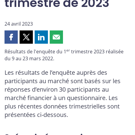
trimestre de 2023
24 avril 2023
Partager
Partager
Partager
Partager
cette
cette
cette
cette
er
Résultats de l'enquête du 1
trimestre 2023 réalisée
page
page
page
page
du 9 au 23 mars 2022.
sur
sur
sur
par
Facebook
X
LinkedIn
courriel
Les résultats de l’enquête auprès des
participants au marché sont basés sur les
réponses d’environ 30 participants au
marché financier à un questionnaire. Les
plus récentes données trimestrielles sont
présentées ci-dessous.