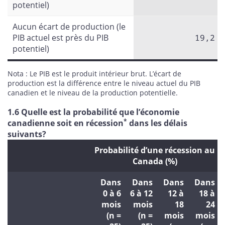
potentiel)
Aucun écart de production (le
PIB actuel est près du PIB
19,2
potentiel)
Nota : Le PIB est le produit intérieur brut. L’écart de
production est la différence entre le niveau actuel du PIB
canadien et le niveau de la production potentielle.
1.6 Quelle est la probabilité que l’économie
*
canadienne soit en récession
dans les délais
suivants?
Probabilité d’une récession au
Canada (%)
Dans
Dans
Dans
Dans
0 à 6
6 à 12
12 à
18 à
mois
mois
18
24
(n =
(n =
mois
mois