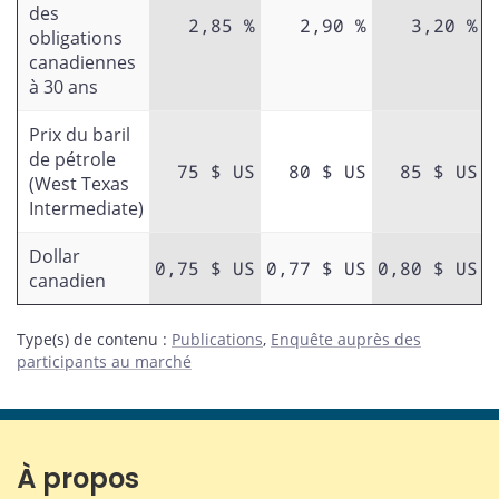
des
2,85 %
2,90 %
3,20 %
obligations
canadiennes
à 30 ans
Prix du baril
de pétrole
75 $ US
80 $ US
85 $ US
(West Texas
Intermediate)
Dollar
0,75 $ US
0,77 $ US
0,80 $ US
canadien
Type(s) de contenu
:
Publications
,
Enquête auprès des
participants au marché
À propos