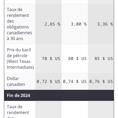
Taux de
rendement
des
2,85 %
3,00 %
3,36 %
obligations
canadiennes
à 30 ans
Prix du baril
de pétrole
70 $ US
80 $ US
85 $ US
(West Texas
Intermediate)
Dollar
0,72 $ US
0,74 $ US
0,76 $ US
canadien
Fin de 2024
Taux de
rendement