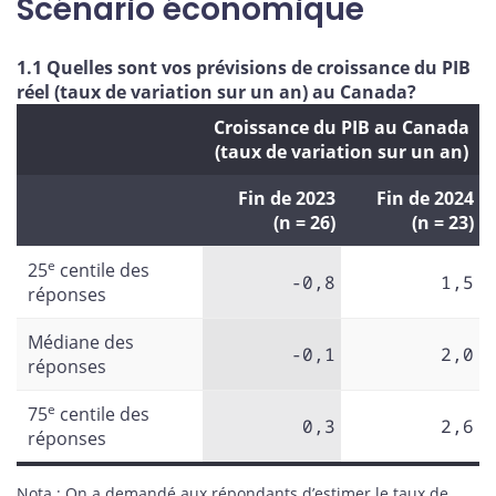
Scénario économique
1.1 Quelles sont vos prévisions de croissance du PIB
réel (taux de variation sur un an) au Canada?
Croissance du PIB au Canada
(taux de variation sur un an)
Fin de 2023
Fin de 2024
(n = 26)
(n = 23)
e
25
centile des
-0,8
1,5
réponses
Médiane des
-0,1
2,0
réponses
e
75
centile des
0,3
2,6
réponses
Nota : On a demandé aux répondants d’estimer le taux de