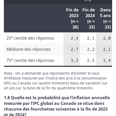
Fin de
Fin de
Dans
2023
2024
5 ans
(n =
(n =
(n =
26)
23)
23)
e
25
centile des réponses
2,4
2,1
2,0
Médiane des réponses
2,7
2,2
2,1
e
75
centile des réponses
3,2
2,5
2,4
Nota : On a demandé aux répondants d’estimer le taux
d’inflation mesurée par l’indice des prix à la consommation
(IPC) au Canada sur quatre trimestres (taux de variation sur
un an) sur la base de la fin du quatrième trimestre.
1.8 Quelle est la probabilité que l’inflation annuelle
mesurée par l’IPC global au Canada se situe dans
chacune des fourchettes suivantes à la fin de 2023
et de 2024?