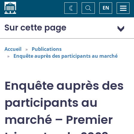
Accueil
Basculer
Togg
EN
Changez
la
navi
recherche
de
thème
Sur cette page
Scénario économique
Politique monétaire
Accueil
Publications
Enquête auprès des participants au marché
Actifs financiers
Enquête auprès des
participants au
marché – Premier