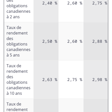
des
2,40 %
2,60 %
2,75 %
obligations
canadiennes
à 2 ans
Taux de
rendement
des
2,50 %
2,60 %
2,88 %
obligations
canadiennes
à 5 ans
Taux de
rendement
des
2,63 %
2,75 %
2,98 %
obligations
canadiennes
à 10 ans
Taux de
rendement