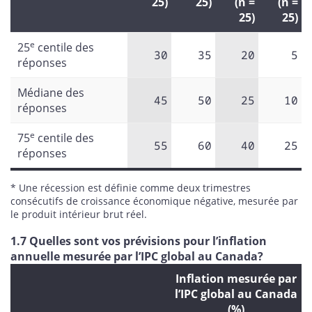
25)
25)
(n =
(n =
25)
25)
e
25
centile des
30
35
20
5
réponses
Médiane des
45
50
25
10
réponses
e
75
centile des
55
60
40
25
réponses
* Une récession est définie comme deux trimestres
consécutifs de croissance économique négative, mesurée par
le produit intérieur brut réel.
1.7 Quelles sont vos prévisions pour l’inflation
annuelle mesurée par l’IPC global au Canada?
Inflation mesurée par
l’IPC global au Canada
(%)