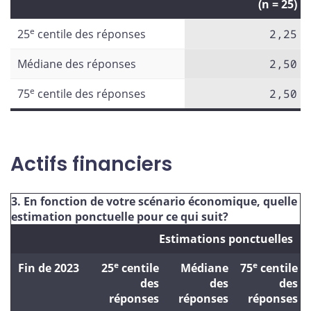
(n = 25)
e
25
centile des réponses
2,25
Médiane des réponses
2,50
e
75
centile des réponses
2,50
Actifs financiers
3. En fonction de votre scénario économique, quelle es
estimation ponctuelle pour ce qui suit?
Estimations ponctuelles
e
e
Fin de 2023
25
centile
Médiane
75
centile
des
des
des
réponses
réponses
réponses
r