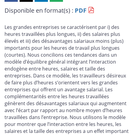
cette
cette
cette
cette
Disponible en format(s) :
PDF
page
page
page
page
sur
sur
sur
par
Facebook
X
LinkedIn
courriel
Les grandes entreprises se caractérisent par i) des
heures travaillées plus longues, ii) des salaires plus
élevés et iii) des désavantages salariaux moins (plus)
importants pour les heures de travail plus longues
(courtes). Nous concilions ces tendances dans un
modèle d’équilibre général intégrant l’interaction
endogène entre heures, salaires et taille des
entreprises. Dans ce modèle, les travailleurs désireux
de faire plus d’heures s’orientent vers les grandes
entreprises qui offrent un avantage salarial. Les
complémentarités entre les heures travaillées
génèrent des désavantages salariaux qui augmentent
avec l’écart par rapport au nombre moyen d’heures
travaillées dans l’entreprise. Nous utilisons le modèle
pour montrer que l’interaction entre les heures, les
salaires et la taille des entreprises a un effet important