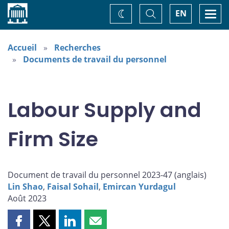
Accueil
Basculer
Togg
EN
Changez
la
navi
recherche
de
thème
Accueil
Recherches
Documents de travail du personnel
Labour Supply and
Firm Size
Document de travail du personnel 2023-47 (
anglais
)
Lin Shao
,
Faisal Sohail
,
Emircan Yurdagul
Août 2023
Partager
Partager
Partager
Partager