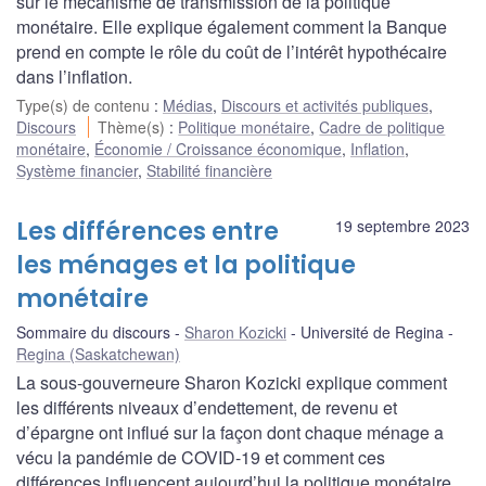
sur le mécanisme de transmission de la politique
monétaire. Elle explique également comment la Banque
prend en compte le rôle du coût de l’intérêt hypothécaire
dans l’inflation.
Type(s) de contenu
:
Médias
,
Discours et activités publiques
,
Discours
Thème(s)
:
Politique monétaire
,
Cadre de politique
monétaire
,
Économie / Croissance économique
,
Inflation
,
Système financier
,
Stabilité financière
Les différences entre
19 septembre 2023
les ménages et la politique
monétaire
Sommaire du discours
Sharon Kozicki
Université de Regina
Regina (Saskatchewan)
La sous-gouverneure Sharon Kozicki explique comment
les différents niveaux d’endettement, de revenu et
d’épargne ont influé sur la façon dont chaque ménage a
vécu la pandémie de COVID-19 et comment ces
différences influencent aujourd’hui la politique monétaire.