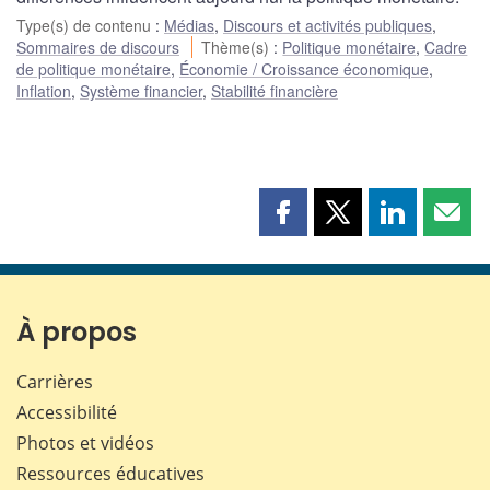
Type(s) de contenu
:
Médias
,
Discours et activités publiques
,
Sommaires de discours
Thème(s)
:
Politique monétaire
,
Cadre
de politique monétaire
,
Économie / Croissance économique
,
Inflation
,
Système financier
,
Stabilité financière
Partager
Partager
Partager
Part
cette
cette
cette
cette
page
page
page
page
sur
sur
sur
par
Facebook
X
LinkedIn
courr
À propos
Carrières
Accessibilité
Photos et vidéos
Ressources éducatives