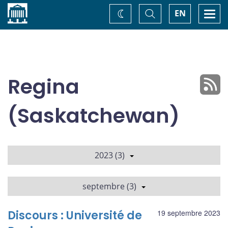
Accueil
Basculer
Togg
EN
Changez
la
navi
recherche
de
thème
Regina
(Saskatchewan)
2023 (3)
septembre (3)
Discours : Université de
19 septembre 2023