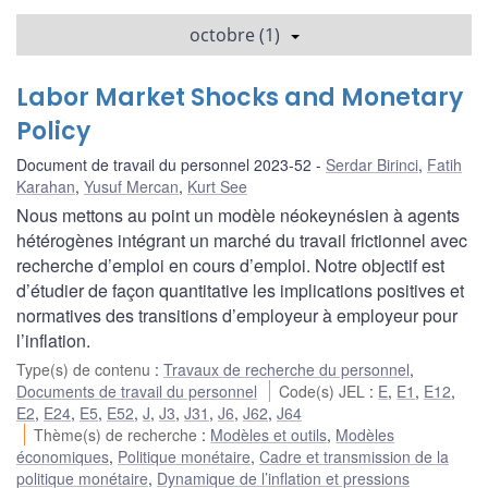
octobre (1)
Labor Market Shocks and Monetary
Policy
Document de travail du personnel 2023-52
Serdar Birinci
,
Fatih
Karahan
,
Yusuf Mercan
,
Kurt See
Nous mettons au point un modèle néokeynésien à agents
hétérogènes intégrant un marché du travail frictionnel avec
recherche d’emploi en cours d’emploi. Notre objectif est
d’étudier de façon quantitative les implications positives et
normatives des transitions d’employeur à employeur pour
l’inflation.
Type(s) de contenu
:
Travaux de recherche du personnel
,
Documents de travail du personnel
Code(s) JEL
:
E
,
E1
,
E12
,
E2
,
E24
,
E5
,
E52
,
J
,
J3
,
J31
,
J6
,
J62
,
J64
Thème(s) de recherche
:
Modèles et outils
,
Modèles
économiques
,
Politique monétaire
,
Cadre et transmission de la
politique monétaire
,
Dynamique de l’inflation et pressions