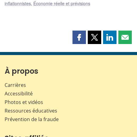
inflationnistes
,
Économie réelle et prévisions
Partager
Partager
Partager
Part
cette
cette
cette
cette
page
page
page
page
sur
sur
sur
par
Facebook
X
LinkedIn
courr
À propos
Carrières
Accessibilité
Photos et vidéos
Ressources éducatives
Prévention de la fraude