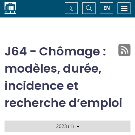
Accueil
Basculer
Togg
EN
Changez
la
navi
recherche
de
thème
J64 - Chômage :
modèles, durée,
incidence et
recherche d’emploi
2023 (1)