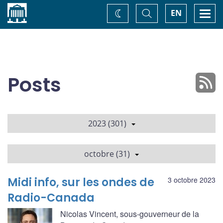
Accueil
Basculer
Togg
EN
Changez
la
navi
recherche
de
thème
Posts
2023 (301)
octobre (31)
Midi info, sur les ondes de
3 octobre 2023
Radio-Canada
Nicolas Vincent, sous-gouverneur de la