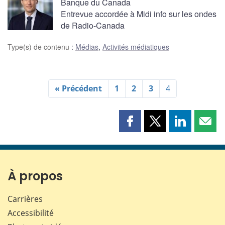
Banque du Canada
Entrevue accordée à Midi info sur les ondes
de Radio-Canada
Type(s) de contenu
:
Médias
,
Activités médiatiques
« Précédent
1
2
3
4
Partager
Partager
Partager
Part
cette
cette
cette
cette
page
page
page
page
sur
sur
sur
par
Facebook
X
LinkedIn
courr
À propos
Carrières
Accessibilité