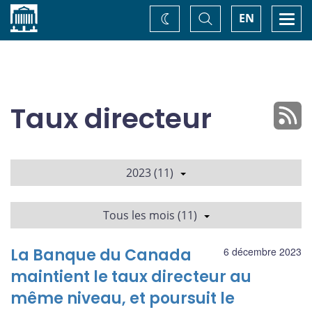
Accueil
Basculer
Togg
EN
Changez
la
navi
recherche
de
thème
Taux directeur
2023 (11)
Tous les mois (11)
La Banque du Canada
6 décembre 2023
maintient le taux directeur au
même niveau, et poursuit le