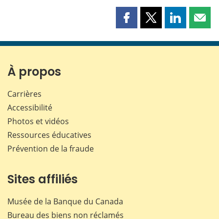
Partager
Partager
Partager
Part
cette
cette
cette
cette
page
page
page
page
sur
sur
sur
par
Facebook
X
LinkedIn
courr
À propos
Carrières
Accessibilité
Photos et vidéos
Ressources éducatives
Prévention de la fraude
Sites affiliés
Musée de la Banque du Canada
Bureau des biens non réclamés