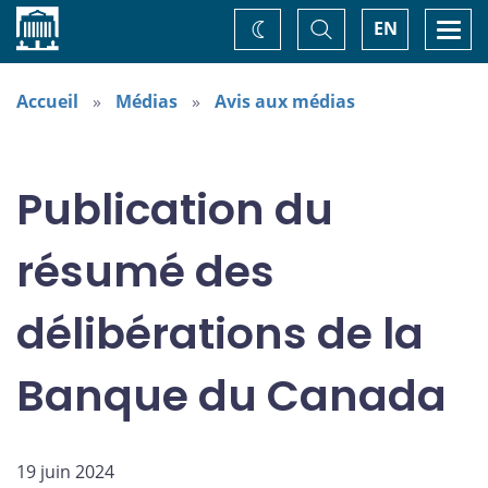
Accueil
Basculer
Togg
EN
Changez
la
navi
recherche
de
thème
Accueil
Médias
Avis aux médias
Publication du
résumé des
délibérations de la
Banque du Canada
19 juin 2024