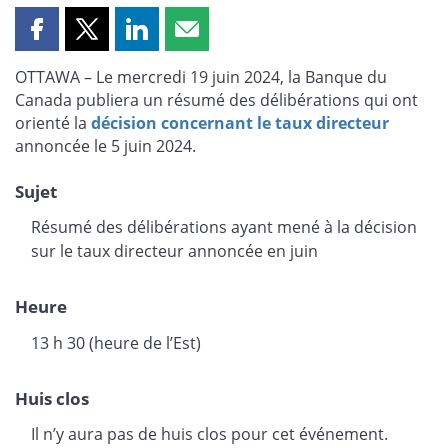
Partager
Partager
Partager
Partager
cette
cette
cette
cette
OTTAWA – Le mercredi 19 juin 2024, la Banque du
page
page
page
page
Canada publiera un résumé des délibérations qui ont
sur
sur
sur
par
orienté la
décision concernant le taux directeur
Facebook
X
LinkedIn
courriel
annoncée le 5 juin 2024.
Sujet
Résumé des délibérations ayant mené à la décision
sur le taux directeur annoncée en juin
Heure
13 h 30 (heure de l’Est)
Huis clos
Il n’y aura pas de huis clos pour cet événement.