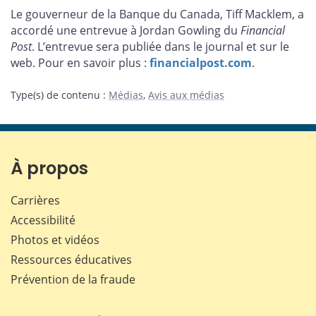
cette
cette
cette
cette
Le gouverneur de la Banque du Canada, Tiff Macklem, a
page
page
page
page
accordé une entrevue à Jordan Gowling du
Financial
sur
sur
sur
par
Post
. L’entrevue sera publiée dans le journal et sur le
Facebook
X
LinkedIn
courriel
web. Pour en savoir plus :
financialpost.com
.
Type(s) de contenu
:
Médias
,
Avis aux médias
À propos
Carrières
Accessibilité
Photos et vidéos
Ressources éducatives
Prévention de la fraude