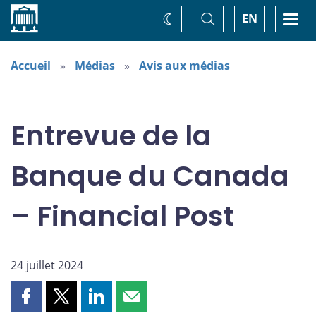
Accueil
Basculer
Togg
EN
Changez
la
navi
recherche
de
thème
Accueil
Médias
Avis aux médias
Entrevue de la
Banque du Canada
– Financial Post
24 juillet 2024
Partager
Partager
Partager
Partager