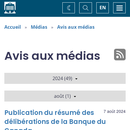
Accueil
Basculer
Togg
EN
Changez
la
navi
recherche
de
thème
Accueil
Médias
Avis aux médias
Avis aux médias
2024 (49)
août (1)
Publication du résumé des
7 août 2024
délibérations de la Banque du