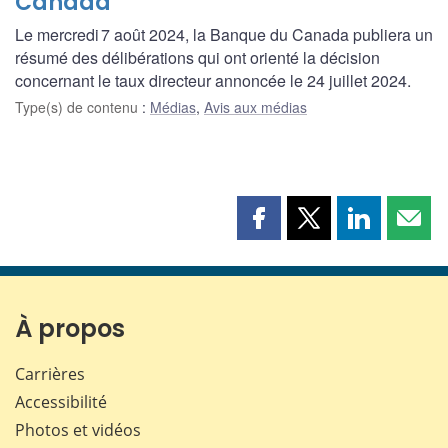
Canada
Le mercredi 7 août 2024, la Banque du Canada publiera un
résumé des délibérations qui ont orienté la décision
concernant le taux directeur annoncée le 24 juillet 2024.
Type(s) de contenu
:
Médias
,
Avis aux médias
Partager
Partager
Partager
Part
cette
cette
cette
cette
page
page
page
page
sur
sur
sur
par
Facebook
X
LinkedIn
courr
À propos
Carrières
Accessibilité
Photos et vidéos