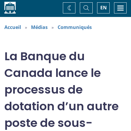
Accueil
Basculer
Togg
EN
Changez
la
navi
recherche
de
thème
Accueil
Médias
Communiqués
La Banque du
Canada lance le
processus de
dotation d’un autre
poste de sous-