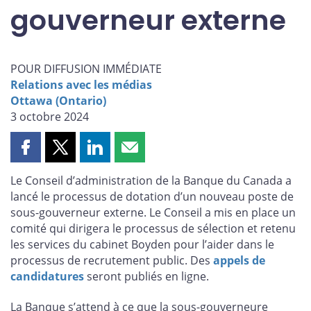
gouverneur externe
POUR DIFFUSION IMMÉDIATE
Relations avec les médias
Ottawa (Ontario)
3 octobre 2024
Partager
Partager
Partager
Partager
cette
cette
cette
cette
Le Conseil d’administration de la Banque du Canada a
page
page
page
page
lancé le processus de dotation d’un nouveau poste de
sur
sur
sur
par
sous-gouverneur externe. Le Conseil a mis en place un
Facebook
X
LinkedIn
courriel
comité qui dirigera le processus de sélection et retenu
les services du cabinet Boyden pour l’aider dans le
processus de recrutement public. Des
appels de
candidatures
seront publiés en ligne.
La Banque s’attend à ce que la sous-gouverneure