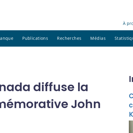
À pr
 banque
Publications
Recherches
Médias
Statisti
ada diffuse la
C
mémorative John
K