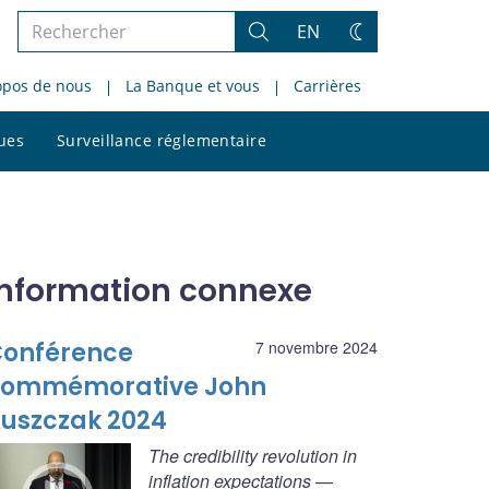
Rechercher
EN
Rechercher
Changez
dans
de
opos de nous
La Banque et vous
Carrières
le
thème
site
Rechercher
ques
Surveillance réglementaire
dans
le
site
Information connexe
onférence
7 novembre 2024
commémorative John
uszczak 2024
The credibility revolution in
inflation expectations
—