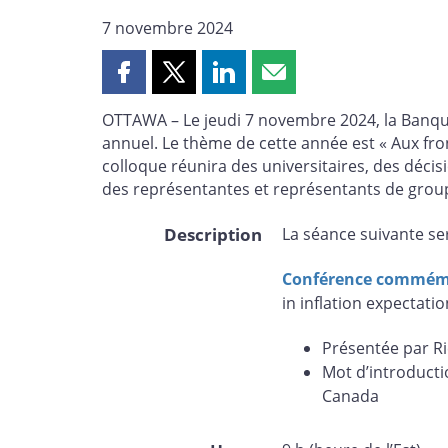
7 novembre 2024
Partager
Partager
Partager
Partager
cette
cette
cette
cette
OTTAWA – Le jeudi 7 novembre 2024, la Banq
page
page
page
page
annuel. Le thème de cette année est « Aux fro
sur
sur
sur
par
colloque réunira des universitaires, des déci
Facebook
X
LinkedIn
courriel
des représentantes et représentants de group
Description
La séance suivante ser
Conférence commémo
in inflation expectatio
Présentée par R
Mot d’introduct
Canada