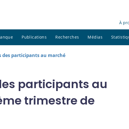
À pr
 banque
Publications
Recherches
Médias
Statisti
 des participants au marché
es participants au
ème trimestre de