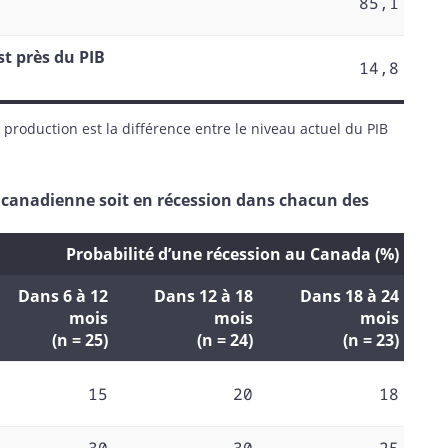
85,1
st près du PIB
14,8
de production est la différence entre le niveau actuel du PIB
e canadienne soit en récession dans chacun des
Probabilité d’une récession au Canada (%)
Dans 6 à 12
Dans 12 à 18
Dans 18 à 24
mois
mois
mois
(n = 25)
(n = 24)
(n = 23)
15
20
18