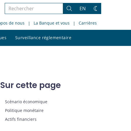
Rechercher
EN
Rechercher
Changez
dans
de
opos de nous
La Banque et vous
Carrières
le
thème
site
Rechercher
ques
Surveillance réglementaire
dans
le
site
Sur cette page
Scénario économique
Politique monétaire
Actifs financiers