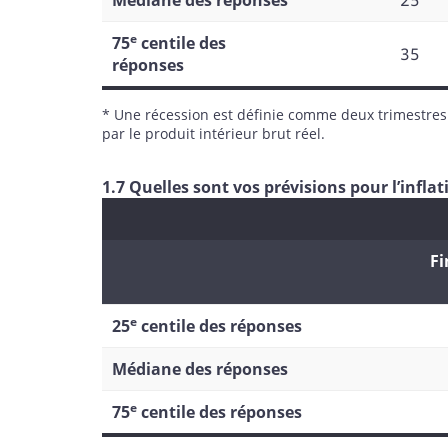
Médiane des réponses
25
e
75
centile des
35
réponses
* Une récession est définie comme deux trimestre
par le produit intérieur brut réel.
1.7 Quelles sont vos prévisions pour l’infl
Fi
e
25
centile des réponses
Médiane des réponses
e
75
centile des réponses