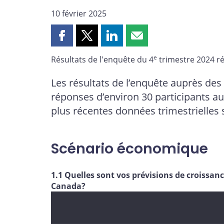
10 février 2025
Partager
Partager
Partager
Partager
cette
cette
cette
cette
e
Résultats de l'enquête du 4
trimestre 2024 ré
page
page
page
page
sur
sur
sur
par
Les résultats de l’enquête auprès des
Facebook
X
LinkedIn
courriel
réponses d’environ 30 participants au
plus récentes données trimestrielles 
Scénario économique
1.1 Quelles sont vos prévisions de croissanc
Canada?