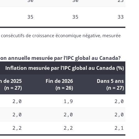
30
30
25
35
35
33
s consécutifs de croissance économique négative, mesurée
ation annuelle mesurée par l’IPC global au Canada?
Inflation mesurée par l’IPC global au Canada (%)
n de 2025
Fin de 2026
Dans 5 ans
(n = 27)
(n = 26)
(n = 27)
2,0
1,9
2,0
2,0
2,0
2,0
2,2
2,2
2,1