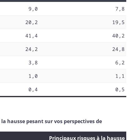
9,0
7,8
20,2
19,5
41,4
40,2
24,2
24,8
3,8
6,2
1,0
1,1
0,4
0,5
 à la hausse pesant sur vos perspectives de
Principaux risques à la hausse