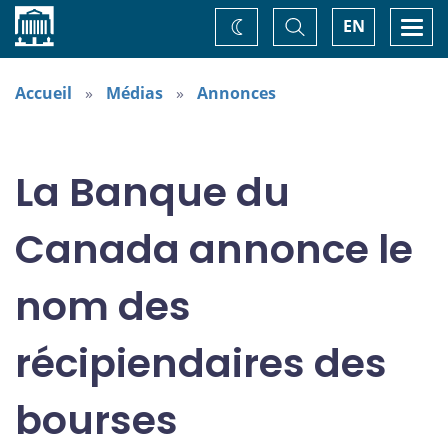
Accueil
Basculer
Togg
EN
Changez
la
navi
recherche
de
thème
Accueil
Médias
Annonces
La Banque du
Canada annonce le
nom des
récipiendaires des
bourses