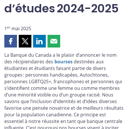
d’études 2024-2025
er
1
mai 2025
Partager
Partager
Partager
Partager
cette
cette
cette
cette
La Banque du Canada a le plaisir d’annoncer le nom
page
page
page
page
des récipiendaires des
bourses
destinées aux
sur
sur
sur
par
étudiantes et étudiants faisant partie de divers
Facebook
X
LinkedIn
courriel
groupes : personnes handicapées, Autochtones,
personnes LGBTQ2S+, francophones et personnes qui
s’identifient comme une femme ou comme membres
d’une minorité visible ou d’un groupe racisé. Nous
savons que l’inclusion d’identités et d’idées diverses
favorise une pensée novatrice et de meilleurs résultats
pour la population canadienne. Ce principe est
essentiel à notre réussite en tant que banque centrale
influente. C’est pourquoi nos bourses visent à inciter