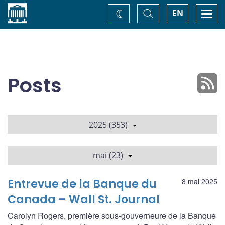
Accueil
Basculer
Togg
EN
Changez
la
navi
recherche
de
thème
Posts
2025 (353)
mai (23)
Entrevue de la Banque du
8 mai 2025
Canada – Wall St. Journal
Carolyn Rogers, première sous-gouverneure de la Banque