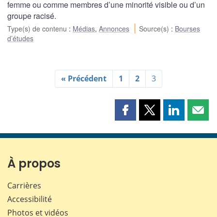
femme ou comme membres d’une minorité visible ou d’un
groupe racisé.
Type(s) de contenu
:
Médias
,
Annonces
Source(s)
:
Bourses
d’études
« Précédent
1
2
3
Partager
Partager
Partager
Part
cette
cette
cette
cette
page
page
page
page
sur
sur
sur
par
Facebook
X
LinkedIn
courr
À propos
Carrières
Accessibilité
Photos et vidéos