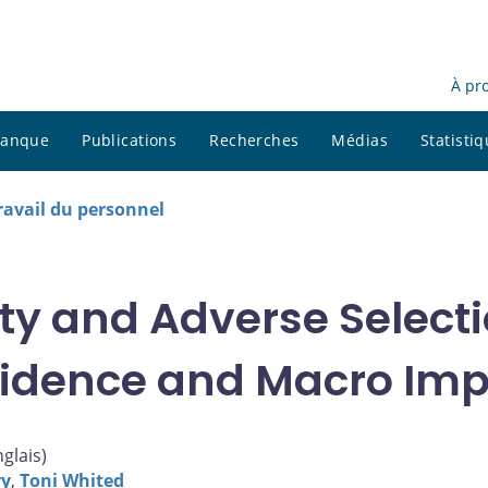
À pr
 banque
Publications
Recherches
Médias
Statisti
avail du personnel
ty and Adverse Selecti
vidence and Macro Imp
nglais
)
ry
,
Toni Whited