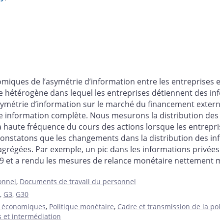
es de l’asymétrie d’information entre les entreprises et l
térogène dans lequel les entreprises détiennent des infor
ymétrie d’information sur le marché du financement externe
e information complète. Nous mesurons la distribution des 
s à haute fréquence du cours des actions lorsque les entre
s constatons que les changements dans la distribution des i
grégées. Par exemple, un pic dans les informations privées 
09 et a rendu les mesures de relance monétaire nettement m
onnel
,
Documents de travail du personnel
,
G3
,
G30
 économiques
,
Politique monétaire
,
Cadre et transmission de la po
s et intermédiation