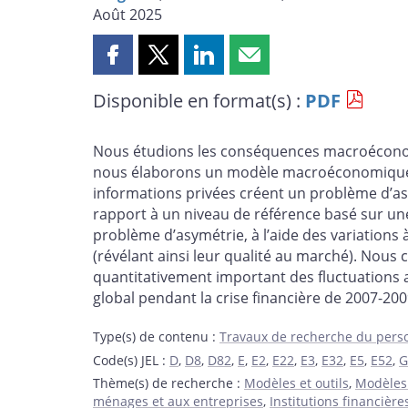
Août 2025
Partager
Partager
Partager
Partager
cette
cette
cette
cette
Disponible en format(s) :
PDF
page
page
page
page
sur
sur
sur
par
Facebook
X
LinkedIn
courriel
Nous étudions les conséquences macroéconomiqu
nous élaborons un modèle macroéconomique hé
informations privées créent un problème d’as
rapport à un niveau de référence basé sur un
problème d’asymétrie, à l’aide des variation
(révélant ainsi leur qualité au marché). Nou
quantitativement important des fluctuations a
global pendant la crise financière de 2007-20
Type(s) de contenu
:
Travaux de recherche du pers
Code(s) JEL
:
D
,
D8
,
D82
,
E
,
E2
,
E22
,
E3
,
E32
,
E5
,
E52
,
G
Thème(s) de recherche
:
Modèles et outils
,
Modèles
ménages et aux entreprises
,
Institutions financière