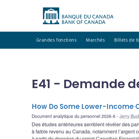
Grandes fonctions
Marchés
Billets de
E41 - Demande d
How Do Some Lower-Income 
Document analytique du personnel 2026-6
Jerry Buc
Des études antérieures semblent révéler des part
à faible revenu au Canada, notamment l’argent 
à partir de données du projet Canadian Financia