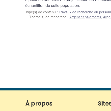
échantillon de cette population.
Type(s) de contenu
:
Travaux de recherche du person
Thème(s) de recherche
:
Argent et paiements
,
Arge
À propos
Sites