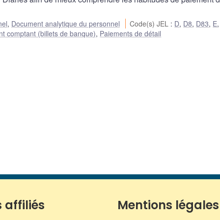
nel
,
Document analytique du personnel
Code(s) JEL
:
D
,
D8
,
D83
,
E
nt comptant (billets de banque)
,
Paiements de détail
 affiliés
Mentions légales