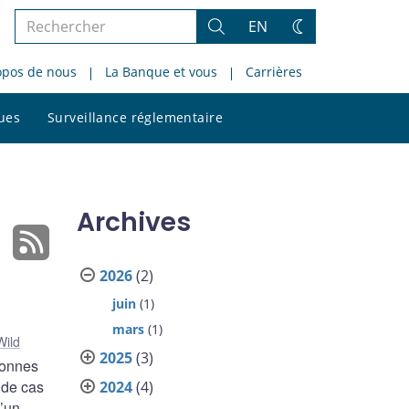
Rechercher
EN
Rechercher
Changez
dans
de
opos de nous
La Banque et vous
Carrières
le
thème
site
Rechercher
ques
Surveillance réglementaire
dans
le
site
Archives
2026
(2)
juin
(1)
mars
(1)
Wild
2025
(3)
sonnes
 de cas
2024
(4)
d’un