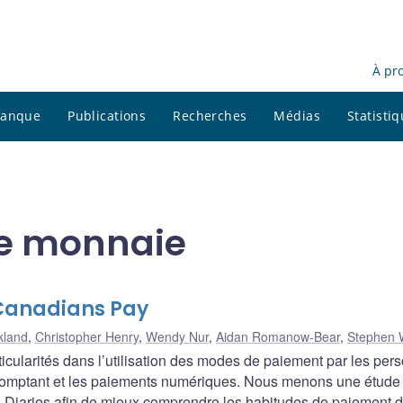
À pr
 banque
Publications
Recherches
Médias
Statisti
e monnaie
Canadians Pay
kland
,
Christopher Henry
,
Wendy Nur
,
Aidan Romanow-Bear
,
Stephen 
icularités dans l’utilisation des modes de paiement par les per
comptant et les paiements numériques. Nous menons une étude
l Diaries afin de mieux comprendre les habitudes de paiement 