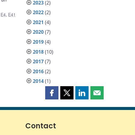
2023
(2)
2022
(2)
,
E4
,
E41
2021
(4)
2020
(7)
2019
(4)
2018
(10)
2017
(7)
2016
(2)
2014
(1)
Partager
Partager
Partager
Partager
cette
cette
cette
cette
page
page
page
page
sur
sur
sur
par
Facebook
X
LinkedIn
courriel
Contact