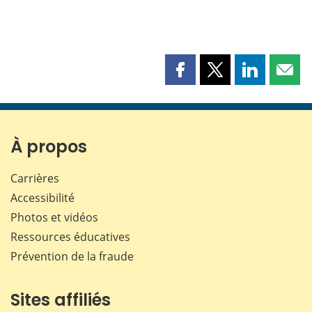
Partager
Partager
Partager
Part
cette
cette
cette
cette
page
page
page
page
sur
sur
sur
par
Facebook
X
LinkedIn
courr
À propos
Carrières
Accessibilité
Photos et vidéos
Ressources éducatives
Prévention de la fraude
Sites affiliés