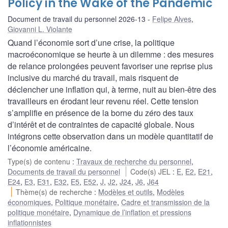
Policy in the Wake of the Pandemic
Document de travail du personnel 2026-13
Felipe Alves
,
Giovanni L. Violante
Quand l’économie sort d’une crise, la politique
macroéconomique se heurte à un dilemme : des mesures
de relance prolongées peuvent favoriser une reprise plus
inclusive du marché du travail, mais risquent de
déclencher une inflation qui, à terme, nuit au bien-être des
travailleurs en érodant leur revenu réel. Cette tension
s’amplifie en présence de la borne du zéro des taux
d’intérêt et de contraintes de capacité globale. Nous
intégrons cette observation dans un modèle quantitatif de
l’économie américaine.
Type(s) de contenu
:
Travaux de recherche du personnel
,
Documents de travail du personnel
Code(s) JEL
:
E
,
E2
,
E21
,
E24
,
E3
,
E31
,
E32
,
E5
,
E52
,
J
,
J2
,
J24
,
J6
,
J64
Thème(s) de recherche
:
Modèles et outils
,
Modèles
économiques
,
Politique monétaire
,
Cadre et transmission de la
politique monétaire
,
Dynamique de l’inflation et pressions
inflationnistes