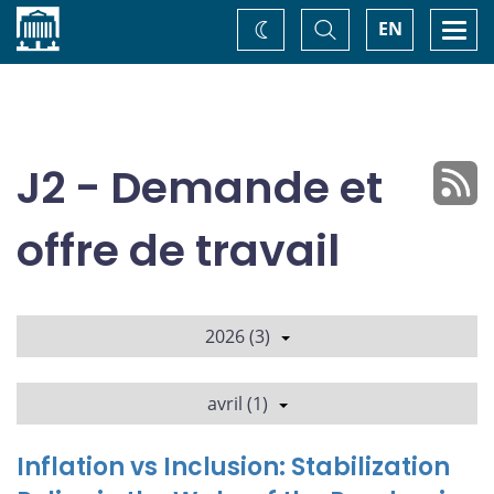
Accueil
Basculer
Togg
EN
Changez
la
navi
recherche
de
thème
J2 - Demande et
offre de travail
2026 (3)
avril (1)
Inflation vs Inclusion: Stabilization