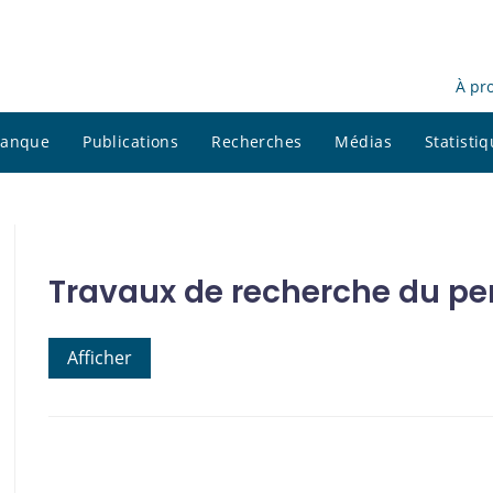
À pr
 banque
Publications
Recherches
Médias
Statisti
Travaux de recherche du pe
Afficher