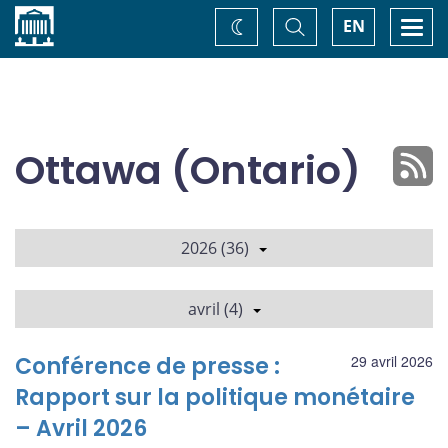
Accueil
Basculer
Togg
EN
Changez
la
navi
recherche
de
thème
Ottawa (Ontario)
2026 (36)
avril (4)
Conférence de presse :
29 avril 2026
Rapport sur la politique monétaire
– Avril 2026