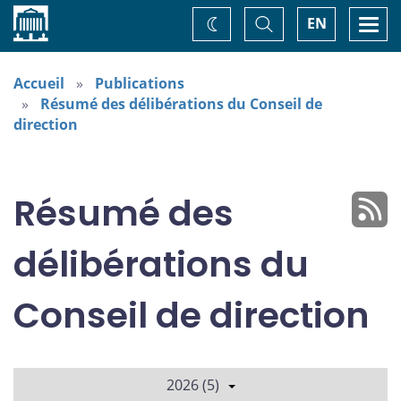
Accueil
Basculer
Togg
EN
Changez
la
navi
recherche
de
thème
Accueil
Publications
Résumé des délibérations du Conseil de
direction
Résumé des
délibérations du
Conseil de direction
2026 (5)