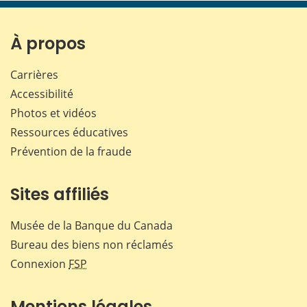
page
page
page
page
sur
sur
sur
par
Facebook
X
LinkedIn
courr
À propos
Carrières
Accessibilité
Photos et vidéos
Ressources éducatives
Prévention de la fraude
Sites affiliés
Musée de la Banque du Canada
Bureau des biens non réclamés
Connexion
FSP
Mentions légales