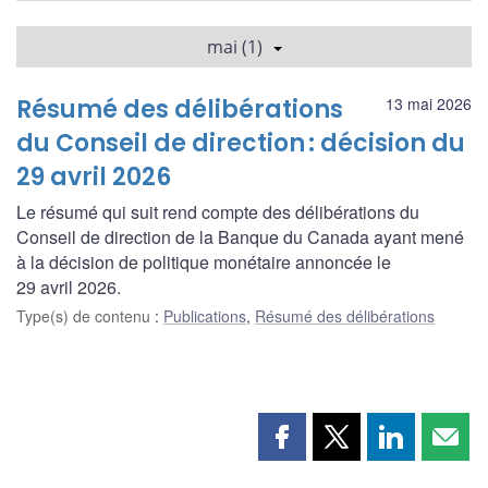
mai (1)
Résumé des délibérations
13 mai 2026
du Conseil de direction : décision du
29 avril 2026
Le résumé qui suit rend compte des délibérations du
Conseil de direction de la Banque du Canada ayant mené
à la décision de politique monétaire annoncée le
29 avril 2026.
Type(s) de contenu
:
Publications
,
Résumé des délibérations
Partager
Partager
Partager
Part
cette
cette
cette
cette