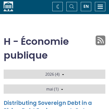
Accueil
Basculer
Togg
EN
Changez
la
navi
recherche
de
thème
H - Économie
publique
2026 (4)
mai (1)
Distributing Sovereign Debt in a