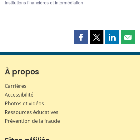
Institutions financières et intermédiation
Partager
Partager
Partager
Part
cette
cette
cette
cette
page
page
page
page
sur
sur
sur
par
Facebook
X
LinkedIn
courr
À propos
Carrières
Accessibilité
Photos et vidéos
Ressources éducatives
Prévention de la fraude