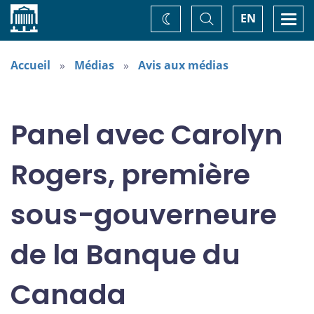
Accueil
Basculer
Togg
EN
Changez
la
navi
recherche
de
thème
Accueil
Médias
Avis aux médias
Panel avec Carolyn
Rogers, première
sous-gouverneure
de la Banque du
Canada