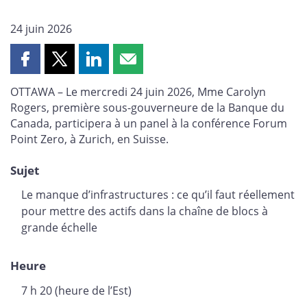
24 juin 2026
Partager
Partager
Partager
Partager
cette
cette
cette
cette
OTTAWA – Le mercredi 24 juin 2026, Mme Carolyn
page
page
page
page
Rogers, première sous-gouverneure de la Banque du
sur
sur
sur
par
Canada, participera à un panel à la conférence Forum
Facebook
X
LinkedIn
courriel
Point Zero, à Zurich, en Suisse.
Sujet
Le manque d’infrastructures : ce qu’il faut réellement
pour mettre des actifs dans la chaîne de blocs à
grande échelle
Heure
7 h 20 (heure de l’Est)