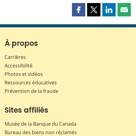
Partager
Partager
Partager
Part
cette
cette
cette
cette
page
page
page
page
sur
sur
sur
par
Facebook
X
LinkedIn
courr
À propos
Carrières
Accessibilité
Photos et vidéos
Ressources éducatives
Prévention de la fraude
Sites affiliés
Musée de la Banque du Canada
Bureau des biens non réclamés