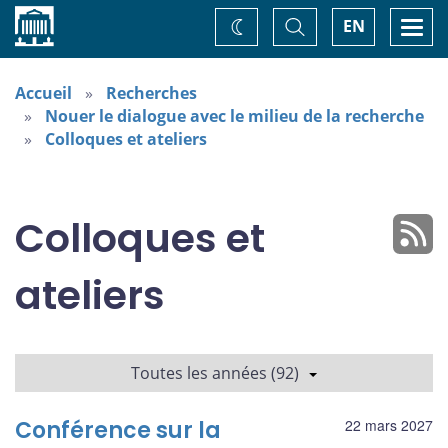
Accueil
Basculer
Togg
EN
Changez
la
navi
recherche
de
thème
Accueil
Recherches
Nouer le dialogue avec le milieu de la recherche
Colloques et ateliers
Colloques et
ateliers
Toutes les années (92)
Conférence sur la
22 mars 2027