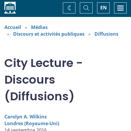
Accueil
Basculer
Togg
EN
Changez
la
navi
recherche
de
thème
Accueil
Médias
Discours et activités publiques
Diffusions
City Lecture -
Discours
(Diffusions)
Carolyn A. Wilkins
Londres (Royaume-Uni)
14 septembre 2016