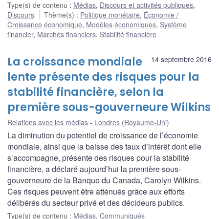
Type(s) de contenu
:
Médias
,
Discours et activités publiques
,
Discours
Thème(s)
:
Politique monétaire
,
Économie /
Croissance économique
,
Modèles économiques
,
Système
financier
,
Marchés financiers
,
Stabilité financière
La croissance mondiale
14 septembre 2016
lente présente des risques pour la
stabilité financière, selon la
première sous-gouverneure Wilkins
Relations avec les médias
Londres (Royaume-Uni)
La diminution du potentiel de croissance de l’économie
mondiale, ainsi que la baisse des taux d’intérêt dont elle
s’accompagne, présente des risques pour la stabilité
financière, a déclaré aujourd’hui la première sous-
gouverneure de la Banque du Canada, Carolyn Wilkins.
Ces risques peuvent être atténués grâce aux efforts
délibérés du secteur privé et des décideurs publics.
Type(s) de contenu
:
Médias
,
Communiqués